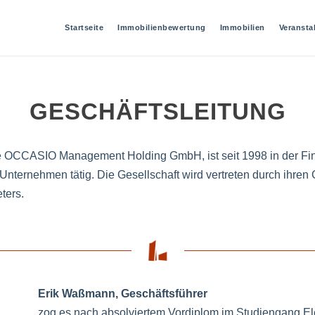
Startseite
Immobilienbewertung
Immobilien
Veransta
GESCHÄFTSLEITUNG
die OCCASIO Management Holding GmbH, ist seit 1998 in der F
ternehmen tätig. Die Gesellschaft wird vertreten durch ihren
ters.
Erik Waßmann, Geschäftsführer
zog es nach absolviertem Vordiplom im Studiengang Ele